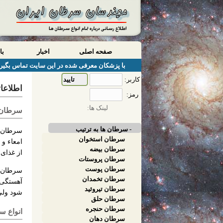
صفحه اصلی
اخبار
با
با پزشکان معرفی شده در این سایت تماس بگیری
کاربر:
اطلاعا
رمز:
لینک ها:
سرطان 
- سرطان ها به ترتیب
سرطان ر
سرطان استخوان
امعاء و 
سرطان بیضه
از غذای 
سرطان پروستات
سرطان پوست
سرطان رو
سرطان تخمدان
سرطان تیروئید
شود ولی
سرطان حلق
سرطان حنجره
انواع س
سرطان دهان