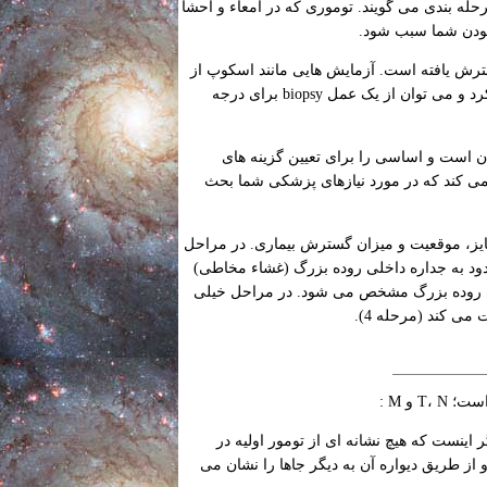
له بندی می گویند. توموری که در امعاء و احشا
بودن شما سبب شود.
 گسترش یافته است. آزمایش هایی مانند اسکوپ از
روده بزرگ و یا اسکوپ حلقوی را می توان برای تومورهای درون روده بزرگ استفاده کرد و می توان از یک عمل biopsy برای درجه
 است و اساسی را برای تعیین گزینه های
ی کند که در مورد نیازهای پزشکی شما بحث
یز، موقعیت و میزان گسترش بیماری. در مراحل
 و تومورها محدود به جداره داخلی روده بزرگ (غشاء مخاطی)
ره روده بزرگ مشخص می شود. در مراحل خیلی
ی کند (مرحله 4).
 و M :
 مقیاس از 0 تا 4 درجه بندی می شوند، T0 نشانگر اینست که هیچ نشانه ای از تومور اولیه در
ه روده بزرگ و از طریق دیواره آن به دیگر جاها را نشان می