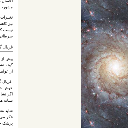
احتمال د
مشورت ک
تغییرات
نیز کاه
نیست که 
سرطانی ب
غربال گ
از عوامل د
غربال گ
خوش خیم
اگر نشان
نشانه ها
شاید نشا
فکر می ک
پزشک خو