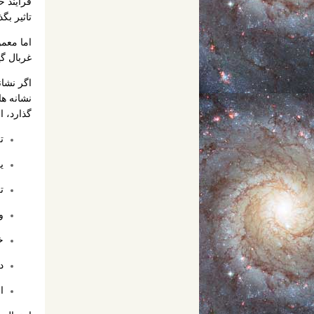
فرآیند 
تاثیر بگ
اما معمو
غربال گ
اگر نشا
نشانه ه
گذارد، 
ت
ی
ت
و
خ
د
ا