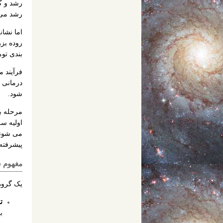
رشد و گ
رشد می 
اما نشان
بندی تو
فرآیند 
درمانی 
شود.
مرحله ب
می شوند
پیشرفته،
مغهوم سی
یک گروه 
تو