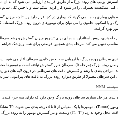
سترش پولیپ های روده بزرگ، از طریق فرآیندی ارزیابی می شود که به آن مرح
کند، ممکنست تغییراتی را در شیوه کار کردن شکم شما و یا حس کلی سالم 
ه هایی بیماری به ما نمی گویند که بیماری در کجا قرار دارد و یا تا چه میزان
مور بهره گرفت.
مرحله بندی، روش استاندارد شده ای برای تشریح میزان گسترش و رشد سرطان
مناسب تعیین می کند. مرحله بندی همچنین فرصتی برای شما و پزشک فراهم م
ندی سرطان روده بزرگ، با ارزیابی سه بخش کلیدی سرطان آغاز می شود: سا
اولیه سرطان روده بزرگ (مرحله 0)، سرطان هنوز گسترش نیافته است
. مراحل بعدی با رشد و گسترش بافت های سرطانی در درون لایه های دیوا
 این سرطان معمولا از طریق دیواره روده بزرگ به بافت های پیرامونی سرایت م
ستم NNM
بندی مراحل بیماری سرطان روده بزرگ وجود دارد که دارای سه جزء کلیدی است؛ T، N
مور (Tumor) -
تومورها با یک
بافت محل وجود ندارد، (T1- T4) وسعت و نیز گسترش تومور را ب