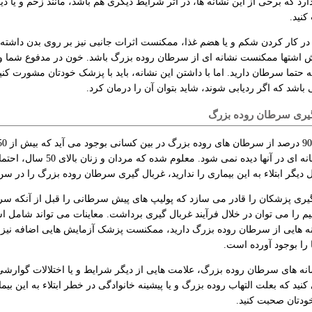
ارد که برخی از این نشانه ها، در اثر شرایط دیگری هم باشد، مانند زخم و یا 
نید.
 در کار کردن شکم و یا هضم غذا، ممکنست اثرات جانبی نیز بر روی بدن داشته
ش اشتها ممکنست نشانه ای از سرطان روده بزرگ باشد. خون در مدفوع شما و ی
حتما سرطان دارید. اما با داشتن این نشانه، باید با پزشک خودتان مشورت کن
اشد که اگر ردیابی شوند، شاید بتوان آن را درمان کرد.
یری سرطان روده بزرگ
گونه نشانه ای در آنها دید
یگر ابتلاء به این بیماری را ندارید، غربال گیری سرطان روده بزرگ را در سن 50 سالگی آغاز کنید
یری پزشکان را قادر می سازد که پولیپ های پیش سرطانی را قبل از آنکه سرطا
 را می توان در خلال فرآیند غربال گیری برداشت. معاینات می تواند شامل ا
ه هایی از سرطان روده بزرگ دارید، ممکنست پزشک آزمایش هایی اضافه نیز تجوی
 را بوجود آورده است.
نه های سرطان روده بزرگ، علامت هایی از دیگر شرایط و یا اختلالات گوارشی باش
نید که بعلت التهاب روده بزرگ و یا پیشینه خانوادگی در خطر ابتلاء به این بیما
دتان صحبت کنید.