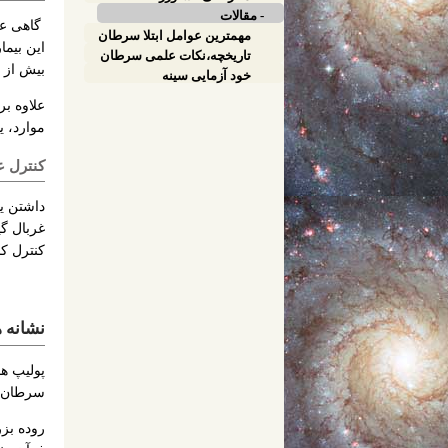
- مقالات
گاهی عوا
مهمترین عوامل ابتلا سرطان
تاریخچه،نکات علمی سرطان
بیش از 50 سال سن دارند.
خود آزمایی سینه
علاوه بر
موارد، ی
کنترل ع
داشتن یک
غربال گی
کنترل کن
نشانه 
پولیپ ه
سرطان ت
روده بز