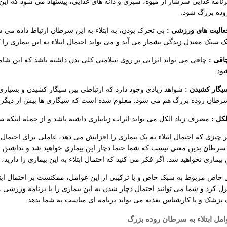
رنامه غذایی سرشار از میوه، سبزی و دانه های غذایی، پیشنهاد می شود که ای
وده بزرگ شود.
عالیت های ورزشی :
بی تحرک بودن، به ابتلاء به این سرطان ارتباط داده م
ک سبک معتدل زندگی بشمار می آید و می تواند احتمال ابتلاء به این بیماری را ک
اقی :
چاقی می تواند اثراتی بر روی سلامتی کلی بدن داشته باشد که این شا
ود.
یگار کشیدن :
شواهد زیادی وجود دارد که ارتباطی بین سیگار کشیدن و بسیاری
رطان روده بزرگ هم می شود. معلوم شده است که سیگاری ها بیش از دیگران احت
لکل :
مصرف زیاد الکل می تواند اثرات زیانباری داشته باشد و از جمله اینک
 چیزی که احتمال ابتلاء به یک بیماری را افزایش می دهد، عاملی برای احتمال ا
ه سرطان بدین معنی نیست که شما حتما دچار این بیماری خواهید شد و نداشتن
 بیماری نخواهید شد. اگر فکر می کنید که احتمال ابتلاء به این بیماری را دارید، 
خاص مربوط به سبک خاص و یا ترکیبی از این عوامل، ممکنست بر احتمال ابتلاء
رل کرد و شما می توانید احتمال دچار شدن به این بیماری را با برنامه ورزشی م
 پزشک و یا کارشناس تغذیه می تواند برنامه ای مناسب به شما بدهد.
امل ابتلاء به سرطان روده بزرگ