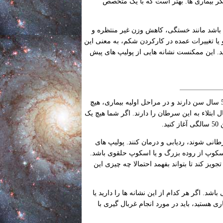
دیگر بیماری ها. بهتر است که با یک متخصص
 باشد مانند خستگی، کاهش وزن غیر منتظره و
ا تغییرات عمده در کارکردن شکم، به معنی این
ید. این ممکنست نشانه هایی از پولیپ های پیش
بیش از 90 درصد از سرطان های روده بزرگ در بین کسانی بوجود می آید که بیش از 50 سال سن دارند و در مراحل اولیه بیماری، هیچ
ه نمی شود. معلوم شده که مردان و زنان بالای 50 سال، احتمال ابتلاء به این سرطان را دارند. اگر شما هیچ یک
.
نی شوند، ردیابی و درمان کنند. پولیپ های
سکوپ از روده بزرگ و یا اسکوپ حلقوی باشد.
ز کند تا بتواند بفهمد احتمالا چه چیزی این
د. اگر هر کدام از این نشانه ها را دارید یا
ری هستید، باید در مورد انجام غربال گیری با