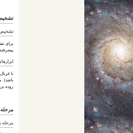
تشخیص
تشخیص 
برای تش
پیشرفته 
ابزارها
با غربا
باشد). 
روده بز
مرحله 
مرحله ب