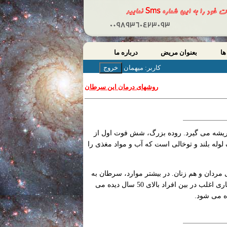
ها
بعنوان مریض
درباره ما
کاربر: میهمان
روشهای درمان این سرطان
یشه می گیرد. روده بزرگ، شش فوت اول از
وله بلند و توخالی است که آب و مواد مغذی را
مردان و هم زنان. در بیشتر موارد، سرطان به
آهستگی گسترش می یابد و فرد را در سن بالای 50 سال، مبتلاء می کند. اگرچه این بیماری اغلب در بین افراد بالای 50 سال دیده می
ه می شود.