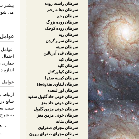
سرطان راست روده
سرطان دهانه رحم
می شود.
سرطان رحم
سرطان روده بزرگ
سرطان روده کوچک
سرطان ریه
عوامل 
سرطان سر و گردن
سرطان سینه
عوامل اب
سرطان غده آدرنالین
احتمال ا
سرطان کبد
بیماری 
سرطان کلیه
اندازه د
سرطان کولورکتال
سرطان کیسه صفرا
عوامل م
سرطان لنفاوی Hodgkin
سرطان لوزالمعده
ارتباط 
سرطان خونی حاد گلبول سفید
شایع در
سرطان خونی حاد مغز
استخوان
سبب سرط
سرطان خونی مزمن گلبول
سفید
به شرح ز
سرطان خونی مزمن مغز
استخوان
سرطان مثانه
ع
سرطان مجرای صفراوی
ی
سرطان مجرای صفرای بیرون