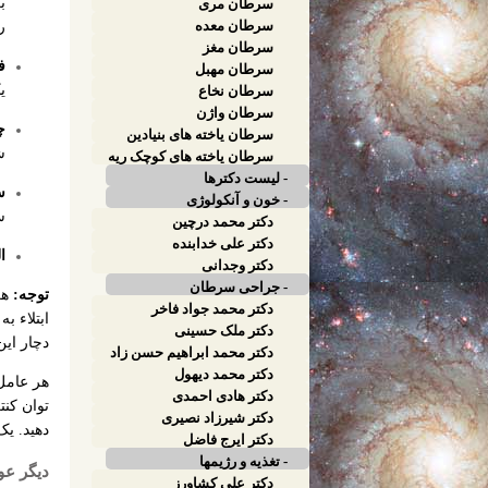
کبدی
ب
سرطان مری
سرطان معده
ر
سرطان مغز
ف
سرطان مهبل
ی
سرطان نخاع
سرطان واژن
چ
سرطان یاخته های بنیادین
پوست
ش
سرطان یاخته های کوچک ریه
- لیست دکترها
س
- خون و آنکولوژی
س
دکتر محمد درچین
دکتر علی خدابنده
ا
دکتر وجدانی
- جراحی سرطان
توجه:
هر
دکتر محمد جواد فاخر
ابتلاء ب
دکتر ملک حسینی
دچار این
دکتر محمد ابراهیم حسن زاد
دکتر محمد دیهول
هر عامل 
دکتر هادی احمدی
توان کنت
دکتر شیرزاد نصیری
دهید. یک
دکتر ایرج فاضل
- تغذیه و رژیمها
دیگر عو
دکتر علی کشاورز